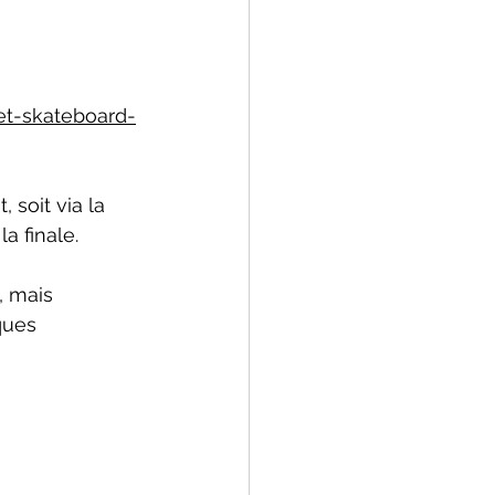
et-skateboard-
 soit via la 
a finale.
, mais 
ques 