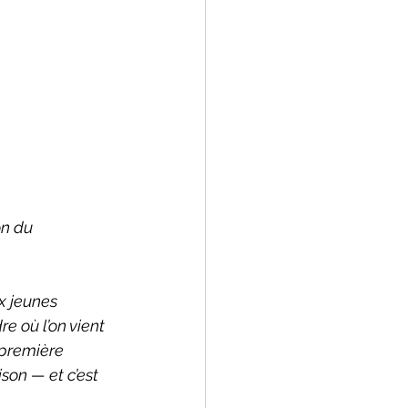
n du 
x jeunes 
e où l’on vient 
 première 
son — et c’est 