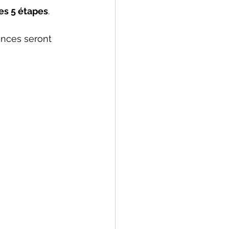
les 5 étapes
.
ances seront 