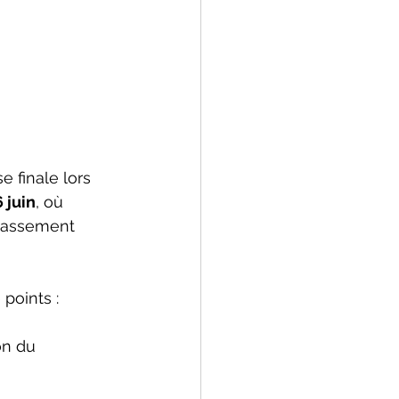
e finale lors 
6 juin
, où 
lassement 
points :
n du 