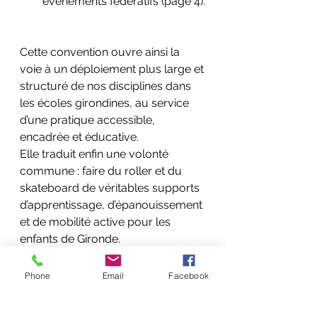
événements fédératifs (page 4).
Cette convention ouvre ainsi la 
voie à un déploiement plus large et 
structuré de nos disciplines dans 
les écoles girondines, au service 
d’une pratique accessible, 
encadrée et éducative.
Elle traduit enfin une volonté 
commune : faire du roller et du 
skateboard de véritables supports 
d’apprentissage, d’épanouissement 
et de mobilité active pour les 
enfants de Gironde.
Phone
Email
Facebook
2025_DSDEN-USEP-CDRS_Convention_signee
.pdf
Télécharger PDF • 2.50MB